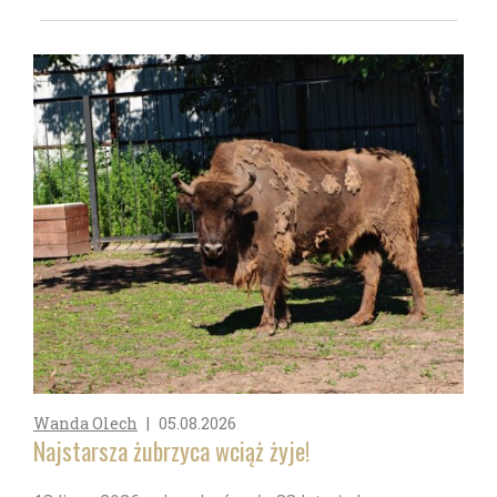
Wanda Olech
|
05.08.2026
Najstarsza żubrzyca wciąż żyje!