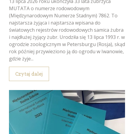
13 lipca 2026 roku ukończyła 33 lata żubrzyca
MUTATA o numerze rodowodowym
(Międzynarodowym Numerze Stadnym) 7862. To
najstarsza żyjąca i najstarsza wpisana do
światowych rejestrów rodowodowych samica żubra
i najdłużej żyjący żubr. Urodziła się 13 lipca 1993 r. w
ogrodzie zoologicznym w Petersburgu (Rosja), skąd
rok później przywieziono ją do ogrodu w Iwanowie,
gdzie żyje...
Czytaj dalej