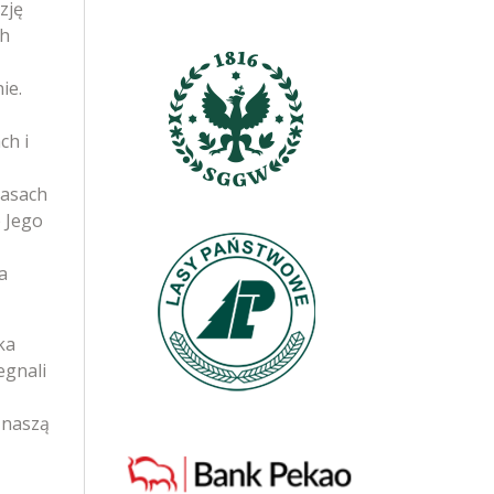
zję
ch
ie.
ch i
zasach
b Jego
a
ka
egnali
 naszą