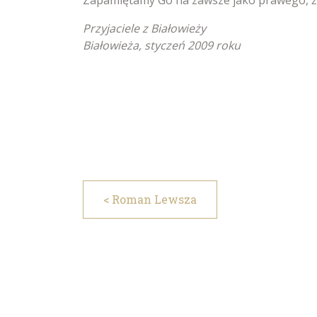
Zapamiętamy Go na zawsze jako prawego, ży
Przyjaciele z Białowieży
Białowieża, styczeń 2009 roku
< Roman Lewsza