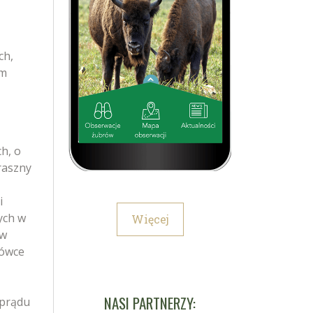
ch,
em
h, o
traszny
i
ych w
Więcej
 w
zówce
NASI PARTNERZY:
 prądu