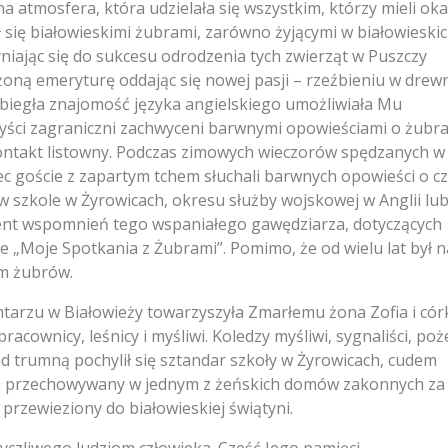
a atmosfera, która udzielała się wszystkim, którzy mieli oka
ł się białowieskimi żubrami, zarówno żyjącymi w białowieski
yniając się do sukcesu odrodzenia tych zwierząt w Puszczy
żoną emeryturę oddając się nowej pasji – rzeźbieniu w drewn
biegła znajomość języka angielskiego umożliwiała Mu
yści zagraniczni zachwyceni barwnymi opowieściami o żubra
kontakt listowny. Podczas zimowych wieczorów spędzanych w
ec goście z zapartym tchem słuchali barwnych opowieści o c
 szkole w Żyrowicach, okresu służby wojskowej w Anglii lu
gment wspomnień tego wspaniałego gawędziarza, dotyczących
e „Moje Spotkania z Żubrami”. Pomimo, że od wielu lat był n
em żubrów.
tarzu w Białowieży towarzyszyła Zmarłemu żona Zofia i cór
pracownicy, leśnicy i myśliwi. Koledzy myśliwi, sygnaliści, poż
 trumną pochylił się sztandar szkoły w Żyrowicach, cudem
em przechowywany w jednym z żeńskich domów zakonnych za
przewieziony do białowieskiej świątyni.