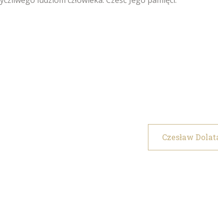
czliwego ludziom człowieka. Cześć Jego pamięci.
Czesław Dolat