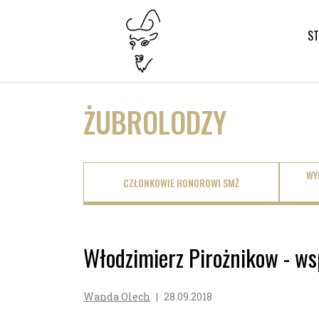
S
ŻUBROLODZY
WY
CZŁONKOWIE HONOROWI SMŻ
Włodzimierz Pirożnikow - w
Wanda Olech
|
28.09.2018