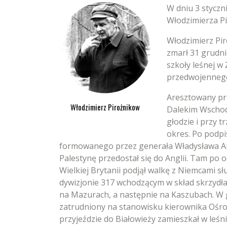
W dniu 3 styczn
Włodzimierza Pi
Włodzimierz Pir
zmarł 31 grudni
szkoły leśnej w 
przedwojennego
Aresztowany pr
Włodzimierz Pirożnikow
Dalekim Wschodz
głodzie i przy t
okres. Po podpi
formowanego przez generała Władysława And
Palestynę przedostał się do Anglii. Tam po 
Wielkiej Brytanii podjął walkę z Niemcami 
dywizjonie 317 wchodzącym w skład skrzydła 
na Mazurach, a następnie na Kaszubach. W g
zatrudniony na stanowisku kierownika Ośr
przyjeździe do Białowieży zamieszkał w leś