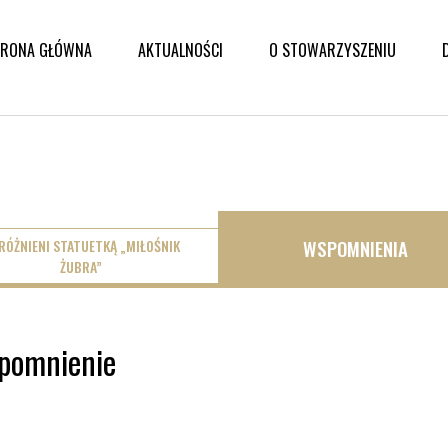
TRONA GŁÓWNA
AKTUALNOŚCI
O STOWARZYSZENIU
WSPOMNIENIA
RÓŻNIENI STATUETKĄ „MIŁOŚNIK
ŻUBRA”
spomnienie