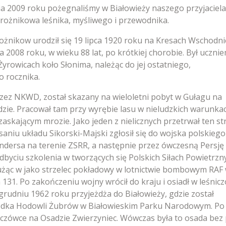
ia 2009 roku pożegnaliśmy w Białowieży naszego przyjaciela
rożnikowa leśnika, myśliwego i przewodnika.
ożnikow urodził się 19 lipca 1920 roku na Kresach Wschodni
a 2008 roku, w wieku 88 lat, po krótkiej chorobie. Był uczni
Żyrowicach koło Słonima, należąc do jej ostatniego,
 rocznika.
zez NKWD, został skazany na wieloletni pobyt w Gułagu na
ie. Pracował tam przy wyrębie lasu w nieludzkich warunkac
rzaskającym mrozie. Jako jeden z nielicznych przetrwał ten s
saniu układu Sikorski-Majski zgłosił się do wojska polskiego
ersa na terenie ZSRR, a następnie przez ówczesną Persję 
odbyciu szkolenia w tworzących się Polskich Siłach Powietrzn
służąc w jako strzelec pokładowy w lotnictwie bombowym RAF
131. Po zakończeniu wojny wrócił do kraju i osiadł w leśnic
rudniu 1962 roku przyjeżdża do Białowieży, gdzie został
odka Hodowli Żubrów w Białowieskim Parku Narodowym. Po
niczówce na Osadzie Zwierzyniec. Wówczas była to osada bez