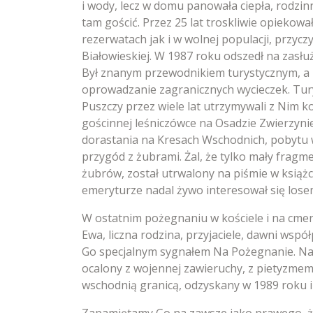
i wody, lecz w domu panowała ciepła, rodzinn
tam gościć. Przez 25 lat troskliwie opiekowa
rezerwatach jak i w wolnej populacji, przycz
Białowieskiej. W 1987 roku odszedł na zasłu
Był znanym przewodnikiem turystycznym, a 
oprowadzanie zagranicznych wycieczek. Tur
Puszczy przez wiele lat utrzymywali z Nim 
gościnnej leśniczówce na Osadzie Zwierzyni
dorastania na Kresach Wschodnich, pobytu w
przygód z żubrami. Żal, że tylko mały fra
żubrów, został utrwalony na piśmie w książc
emeryturze nadal żywo interesował się los
W ostatnim pożegnaniu w kościele i na cmen
Ewa, liczna rodzina, przyjaciele, dawni współ
Go specjalnym sygnałem Na Pożegnanie. Nad
ocalony z wojennej zawieruchy, z pietyzm
wschodnią granicą, odzyskany w 1989 roku i 